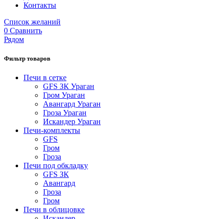
Контакты
Список желаний
0
Сравнить
Рядом
Фильтр товаров
Печи в сетке
GFS ЗК Ураган
Гром Ураган
Авангард Ураган
Гроза Ураган
Искандер Ураган
Печи-комплекты
GFS
Гром
Гроза
Печи под обкладку
GFS ЗК
Авангард
Гроза
Гром
Печи в облицовке
Искандер