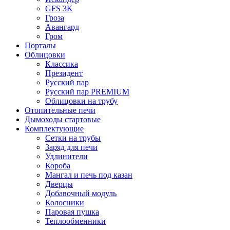
GFS 3K
Гроза
Авангард
Гром
Порталы
Облицовки
Классика
Президент
Русский пар
Русский пар PREMIUM
Облицовки на трубу
Отопительные печи
Дымоходы стартовые
Комплектующие
Сетки на трубы
Заряд для печи
Удлинители
Короба
Мангал и печь под казан
Дверцы
Добавочный модуль
Колосники
Паровая пушка
Теплообменники