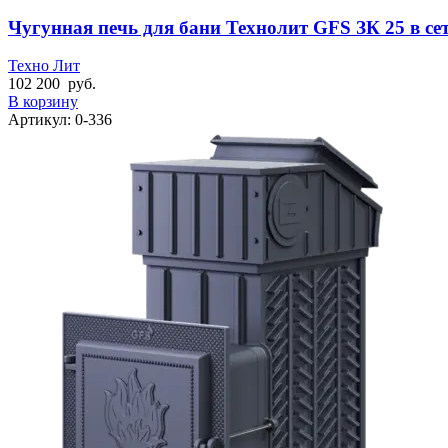
Чугунная печь для бани Технолит GFS ЗК 25 в се
Техно Лит
102 200
руб.
В корзину
Артикул:
0-336