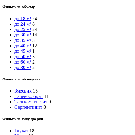
Фильтр по объему
до 18 м³
24
до 24 м³
8
до 25 м³
24
до 30 м³
14
до 35 м³
3
до 40 м³
12
до 45 м³
1
до 50 м³
3
до 60 м³
2
до 80 м³
2
Фильтр по облицовке
Змеевик
15
Талькохлорит
11
Талькомагнезит
9
Серпентинит
8
Фильтр по типу дверки
Глухая
18