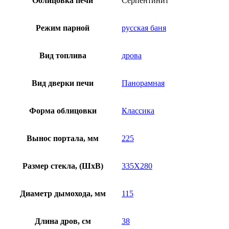
Облицовка печи
Серпентинит
Режим парной
русская баня
Вид топлива
дрова
Вид дверки печи
Панорамная
Форма облицовки
Классика
Вынос портала, мм
225
Размер стекла, (ШхВ)
335Х280
Диаметр дымохода, мм
115
Длина дров, см
38