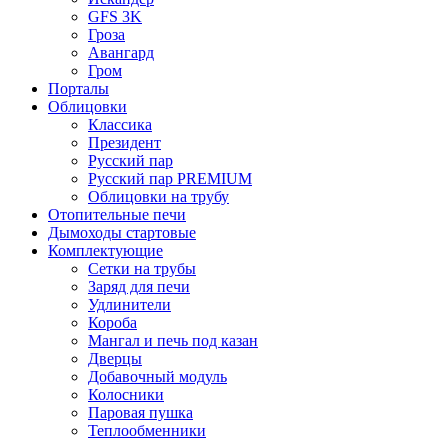
GFS 3K
Гроза
Авангард
Гром
Порталы
Облицовки
Классика
Президент
Русский пар
Русский пар PREMIUM
Облицовки на трубу
Отопительные печи
Дымоходы стартовые
Комплектующие
Сетки на трубы
Заряд для печи
Удлинители
Короба
Мангал и печь под казан
Дверцы
Добавочный модуль
Колосники
Паровая пушка
Теплообменники