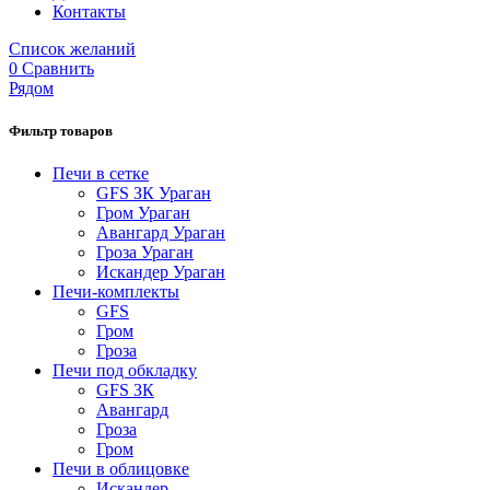
Контакты
Список желаний
0
Сравнить
Рядом
Фильтр товаров
Печи в сетке
GFS ЗК Ураган
Гром Ураган
Авангард Ураган
Гроза Ураган
Искандер Ураган
Печи-комплекты
GFS
Гром
Гроза
Печи под обкладку
GFS ЗК
Авангард
Гроза
Гром
Печи в облицовке
Искандер