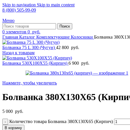
Skip to navigation
Skip to main content
8 (800) 505-99-09
Меню
Поиск
0
элементов
0
руб.
Главная
Каталог
Комплектующие
Колосники
Болванка 380Х13
Болванка 75 L 300 (Чугун)
42 800
руб.
Назад к товарам
Болванка 530Х100Х55 (Кирпич)
6 900
руб.
Нажмите, чтобы увеличить
Болванка 380Х130Х65 (Кирпи
5 000
руб.
Количество товара Болванка 380Х130Х65 (Кирпич)
В корзину