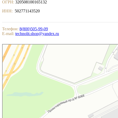
ОГРН:
320508100165132
ИНН:
502771143520
Телефон:
8(800)505-99-09
E-mail:
technolit.shop@yandex.ru
Котельники
Яндекс.Карты — поиск мест и адресов, городской транспорт