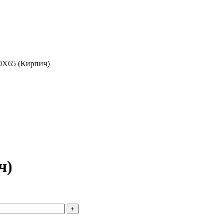
0Х65 (Кирпич)
ч)