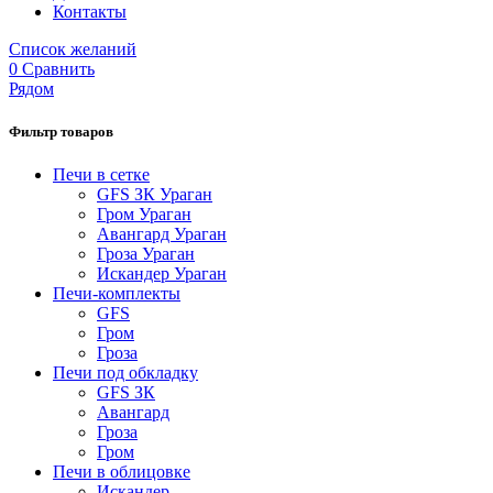
Контакты
Список желаний
0
Сравнить
Рядом
Фильтр товаров
Печи в сетке
GFS ЗК Ураган
Гром Ураган
Авангард Ураган
Гроза Ураган
Искандер Ураган
Печи-комплекты
GFS
Гром
Гроза
Печи под обкладку
GFS ЗК
Авангард
Гроза
Гром
Печи в облицовке
Искандер