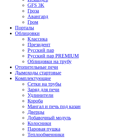
GFS 3K
Гроза
Авангард
Гром
Порталы
Облицовки
Классика
Президент
Русский пар
Русский пар PREMIUM
Облицовки на трубу
Отопительные печи
Дымоходы стартовые
Комплектующие
Сетки на трубы
Заряд для печи
Удлинители
Короба
Мангал и печь под казан
Дверцы
Добавочный модуль
Колосники
Паровая пушка
Теплообменники