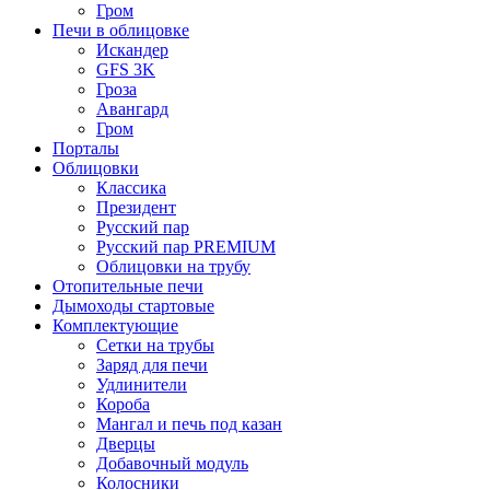
Гром
Печи в облицовке
Искандер
GFS 3K
Гроза
Авангард
Гром
Порталы
Облицовки
Классика
Президент
Русский пар
Русский пар PREMIUM
Облицовки на трубу
Отопительные печи
Дымоходы стартовые
Комплектующие
Сетки на трубы
Заряд для печи
Удлинители
Короба
Мангал и печь под казан
Дверцы
Добавочный модуль
Колосники