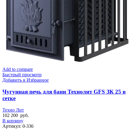
Add to compare
Быстрый просмотр
Добавить в Избранное
Чугунная печь для бани Технолит GFS ЗК 25 в
сетке
Техно Лит
102 200
руб.
В корзину
Артикул:
0-336