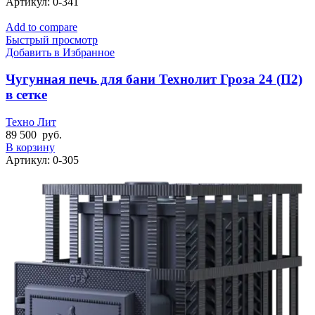
Артикул:
0-341
Add to compare
Быстрый просмотр
Добавить в Избранное
Чугунная печь для бани Технолит Гроза 24 (П2)
в сетке
Техно Лит
89 500
руб.
В корзину
Артикул:
0-305