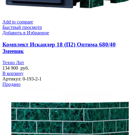
Add to compare
Быстрый просмотр
Добавить в Избранное
Комплект Искандер 18 (П2) Оптима 680/40
Змеевик
Техно Лит
134 900
руб.
В корзину
Артикул:
0-193-2-1
Продано