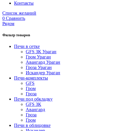
Контакты
Список желаний
0
Сравнить
Рядом
Фильтр товаров
Печи в сетке
GFS ЗК Ураган
Гром Ураган
Авангард Ураган
Гроза Ураган
Искандер Ураган
Печи-комплекты
GFS
Гром
Гроза
Печи под обкладку
GFS ЗК
Авангард
Гроза
Гром
Печи в облицовке
Искандер