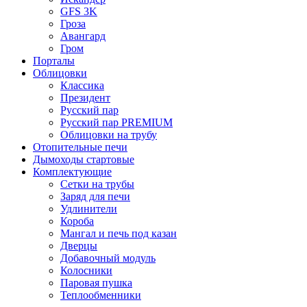
GFS 3K
Гроза
Авангард
Гром
Порталы
Облицовки
Классика
Президент
Русский пар
Русский пар PREMIUM
Облицовки на трубу
Отопительные печи
Дымоходы стартовые
Комплектующие
Сетки на трубы
Заряд для печи
Удлинители
Короба
Мангал и печь под казан
Дверцы
Добавочный модуль
Колосники
Паровая пушка
Теплообменники