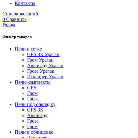
Контакты
Список желаний
0
Сравнить
Рядом
Фильтр товаров
Печи в сетке
GFS ЗК Ураган
Гром Ураган
Авангард Ураган
Гроза Ураган
Искандер Ураган
Печи-комплекты
GFS
Гром
Гроза
Печи под обкладку
GFS ЗК
Авангард
Гроза
Гром
Печи в облицовке
Искандер