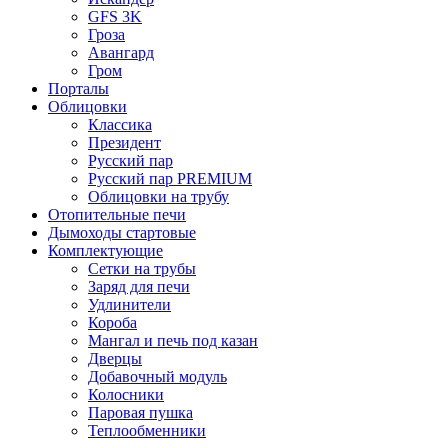
GFS 3K
Гроза
Авангард
Гром
Порталы
Облицовки
Классика
Президент
Русский пар
Русский пар PREMIUM
Облицовки на трубу
Отопительные печи
Дымоходы стартовые
Комплектующие
Сетки на трубы
Заряд для печи
Удлинители
Короба
Мангал и печь под казан
Дверцы
Добавочный модуль
Колосники
Паровая пушка
Теплообменники