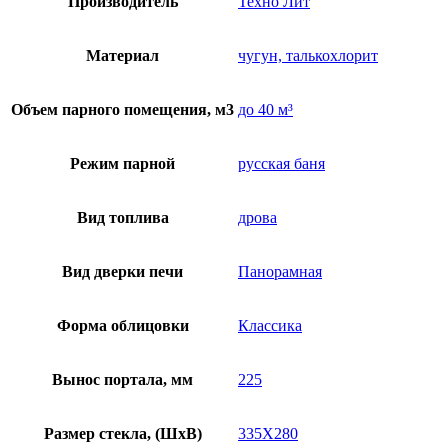
Производитель
Техно Лит
Материал
чугун, талькохлорит
Объем парного помещения, м3
до 40 м³
Режим парной
русская баня
Вид топлива
дрова
Вид дверки печи
Панорамная
Форма облицовки
Классика
Вынос портала, мм
225
Размер стекла, (ШхВ)
335Х280