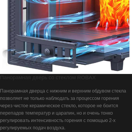
Панорамная дверь со стеклом ROBAX
Панорамная дверца с нижним и верхним обдувом стекла
позволяет не только наблюдать за процессом горения
через чистое керамическое стекло, которое не боится
перепадов температур и царапин, но и очень тонко
регулировать интенсивность горения с помощью 2-х
регулируемых подач воздуха.