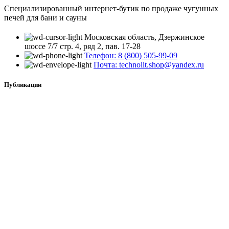
Специализированный интернет-бутик по продаже чугунных
печей для бани и сауны
Московская область, Дзержинское
шоссе 7/7 стр. 4, ряд 2, пав. 17-28
Телефон: 8 (800) 505-99-09
Почта: technolit.shop@yandex.ru
Публикации
Как можно похудеть в сауне, и что для этого нужно
делать?
14 августа, 2024
Без комментариев
Камни для парилки: виды минералов, правила укладки
в каменку и особенности ухода
14 августа, 2024
Без комментариев
Печи в сетке
Авангард Ураган
Искандер Ураган
GFS 3K Ураган