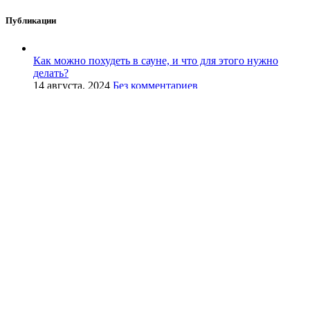
Публикации
Как можно похудеть в сауне, и что для этого нужно
делать?
14 августа, 2024
Без комментариев
Камни для парилки: виды минералов, правила укладки
в каменку и особенности ухода
14 августа, 2024
Без комментариев
Печи в сетке
Авангард Ураган
Искандер Ураган
GFS 3K Ураган
Гроза Ураган
Гром Ураган
Сетки на трубы
Печи в камне
GFS 3K в облицовке