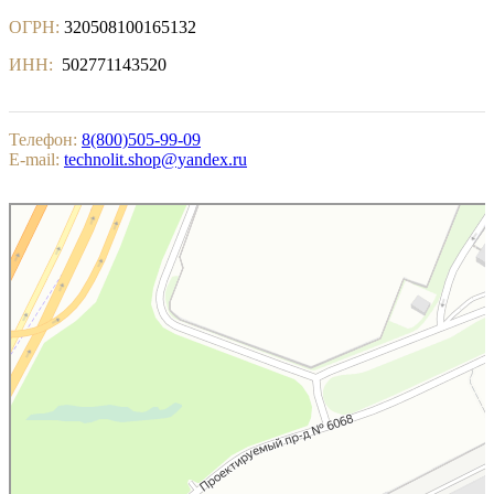
ОГРН:
320508100165132
ИНН:
502771143520
Телефон:
8(800)505-99-09
E-mail:
technolit.shop@yandex.ru
Котельники
Яндекс.Карты — поиск мест и адресов, городской транспорт