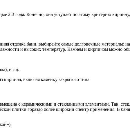
дые 2-3 года. Конечно, она уступает по этому критерию кирпичу,
ренняя отделка бани, выбирайте самые долговечные материалы: 
т влажности и высоких температур. Камнем и кирпичом можно об
а), и т.д.
з кирпича, включая каменку закрытого типа.
вмещена с керамическими и стеклянными элементами. Так, стекл
еской плитки гораздо более широкий спектр применения. В бан
кой»);