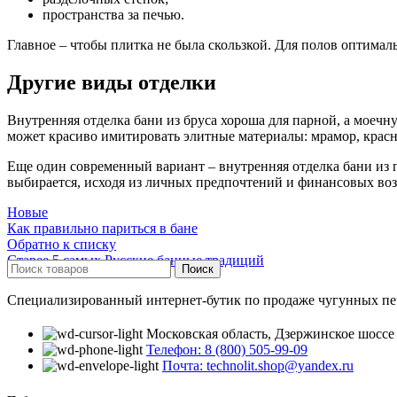
пространства за печью.
Главное – чтобы плитка не была скользкой. Для полов оптима
Другие виды отделки
Внутренняя отделка бани из бруса хороша для парной, а моечн
может красиво имитировать элитные материалы: мрамор, красное
Еще один современный вариант – внутренняя отделка бани из пе
выбирается, исходя из личных предпочтений и финансовых воз
Новые
Как правильно париться в бане
Обратно к списку
Старее
5 самых Русские банные традиций
Поиск
Специализированный интернет-бутик по продаже чугунных печ
Московская область, Дзержинское шоссе 7/
Телефон: 8 (800) 505-99-09
Почта: technolit.shop@yandex.ru