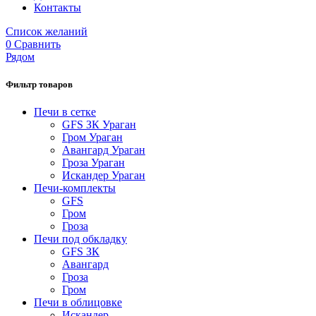
Контакты
Список желаний
0
Сравнить
Рядом
Фильтр товаров
Печи в сетке
GFS ЗК Ураган
Гром Ураган
Авангард Ураган
Гроза Ураган
Искандер Ураган
Печи-комплекты
GFS
Гром
Гроза
Печи под обкладку
GFS ЗК
Авангард
Гроза
Гром
Печи в облицовке
Искандер