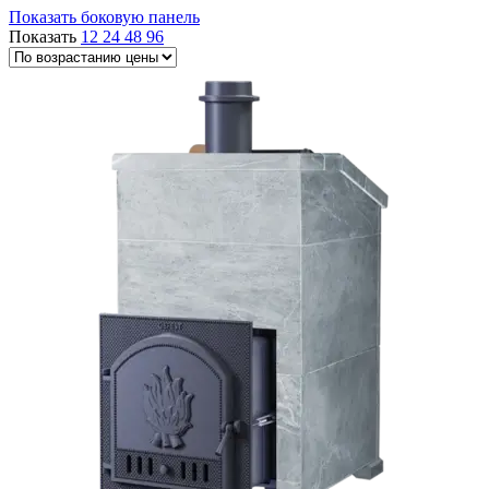
Показать боковую панель
Показать
12
24
48
96