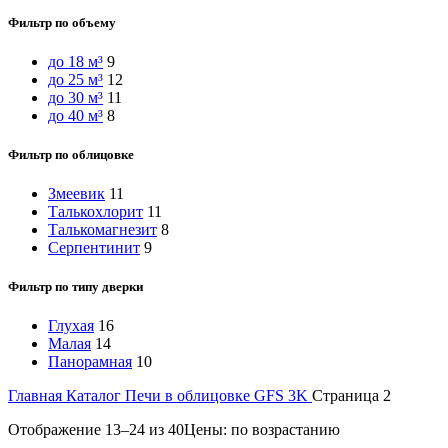
Фильтр по объему
до 18 м³
9
до 25 м³
12
до 30 м³
11
до 40 м³
8
Фильтр по облицовке
Змеевик
11
Талькохлорит
11
Талькомагнезит
8
Серпентинит
9
Фильтр по типу дверки
Глухая
16
Малая
14
Панорамная
10
Главная
Каталог
Печи в облицовке
GFS 3K
Страница 2
Отображение 13–24 из 40
Цены: по возрастанию