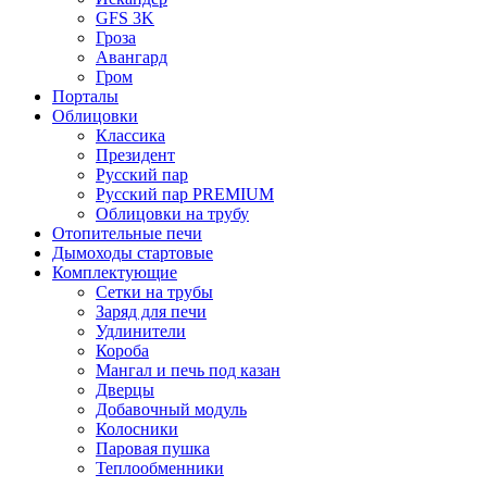
GFS 3K
Гроза
Авангард
Гром
Порталы
Облицовки
Классика
Президент
Русский пар
Русский пар PREMIUM
Облицовки на трубу
Отопительные печи
Дымоходы стартовые
Комплектующие
Сетки на трубы
Заряд для печи
Удлинители
Короба
Мангал и печь под казан
Дверцы
Добавочный модуль
Колосники
Паровая пушка
Теплообменники