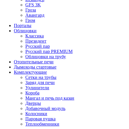
GFS 3K
Гроза
Авангард
Гром
Порталы
Облицовки
Классика
Президент
Русский пар
Русский пар PREMIUM
Облицовки на трубу
Отопительные печи
Дымоходы стартовые
Комплектующие
Сетки на трубы
Заряд для печи
Удлинители
Короба
Мангал и печь под казан
Дверцы
Добавочный модуль
Колосники
Паровая пушка
Теплообменники