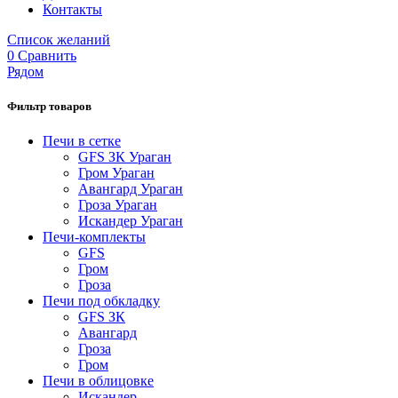
Контакты
Список желаний
0
Сравнить
Рядом
Фильтр товаров
Печи в сетке
GFS ЗК Ураган
Гром Ураган
Авангард Ураган
Гроза Ураган
Искандер Ураган
Печи-комплекты
GFS
Гром
Гроза
Печи под обкладку
GFS ЗК
Авангард
Гроза
Гром
Печи в облицовке
Искандер