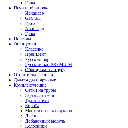
Гром
Печи в облицовке
Искандер
GFS 3K
Гроза
Авангард
Гром
Порталы
Облицовки
Классика
Президент
Русский пар
Русский пар PREMIUM
Облицовки на трубу
Отопительные печи
Дымоходы стартовые
Комплектующие
Сетки на трубы
Заряд для печи
Удлинители
Короба
Мангал и печь под казан
Дверцы
Добавочный модуль
Колосники