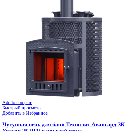
Add to compare
Быстрый просмотр
Добавить в Избранное
Чугунная печь для бани Технолит Авангард ЗК
Ураган 25 (П2) в круглой сетке