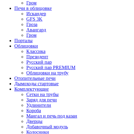
Гром
Печи в облицовке
Искандер
GFS 3K
Гроза
Авангард
Гром
Порталы
Облицовки
Классика
Президент
Русский пар
Русский пар PREMIUM
Облицовки на трубу
Отопительные печи
Дымоходы стартовые
Комплектующие
Сетки на трубы
Заряд для печи
Удлинители
Короба
Мангал и печь под казан
Дверцы
Добавочный модуль
Колосники