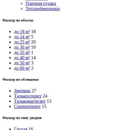
Паровая пушка
Теплообменники
Фильтр по объему
до 18 м³
18
до 24 м³
5
до 25 м³
20
до 30 м³
19
до 35 м³
1
до 40 м³
14
до 50 м³
3
до 60 м³
2
Фильтр по облицовке
Змеевик
27
Талькохлорит
24
Талькомагнезит
13
Серпентинит
15
Фильтр по типу дверки
Глухая
16