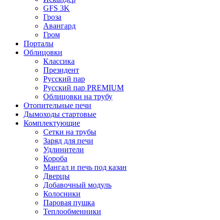
GFS 3K
Гроза
Авангард
Гром
Порталы
Облицовки
Классика
Президент
Русский пар
Русский пар PREMIUM
Облицовки на трубу
Отопительные печи
Дымоходы стартовые
Комплектующие
Сетки на трубы
Заряд для печи
Удлинители
Короба
Мангал и печь под казан
Дверцы
Добавочный модуль
Колосники
Паровая пушка
Теплообменники