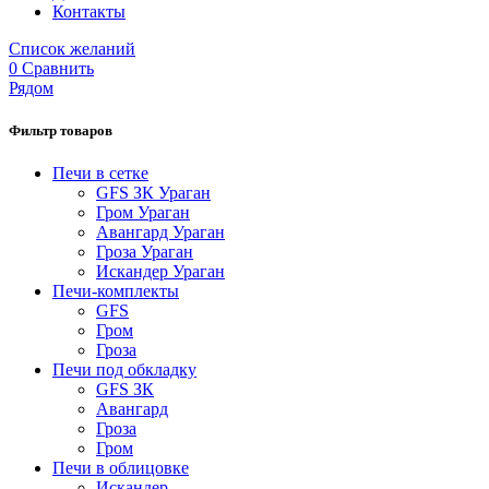
Контакты
Список желаний
0
Сравнить
Рядом
Фильтр товаров
Печи в сетке
GFS ЗК Ураган
Гром Ураган
Авангард Ураган
Гроза Ураган
Искандер Ураган
Печи-комплекты
GFS
Гром
Гроза
Печи под обкладку
GFS ЗК
Авангард
Гроза
Гром
Печи в облицовке
Искандер