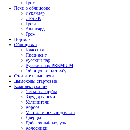
Гром
Печи в облицовке
Искандер
GFS 3K
Гроза
Авангард
Гром
Порталы
Облицовки
Классика
Президент
Русский пар
Русский пар PREMIUM
Облицовки на трубу
Отопительные печи
Дымоходы стартовые
Комплектующие
Сетки на трубы
Заряд для печи
Удлинители
Короба
Мангал и печь под казан
Дверцы
Добавочный модуль
Колосники